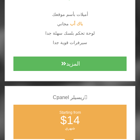
أميلات بأسم موقعك
باك أب
مجاني
لوحة تحكم بلسك سهلة جدا
سيرفرات قوية جدا
المزيد
ريسيلر Cpanel
Starting from
$14
شهري