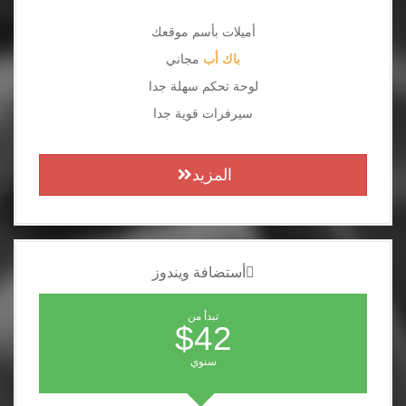
أميلات بأسم موقعك
باك أب
مجاني
لوحة تحكم سهلة جدا
سيرفرات قوية جدا
المزيد
أستضافة ويندوز
تبدأ من
$42
سنوي