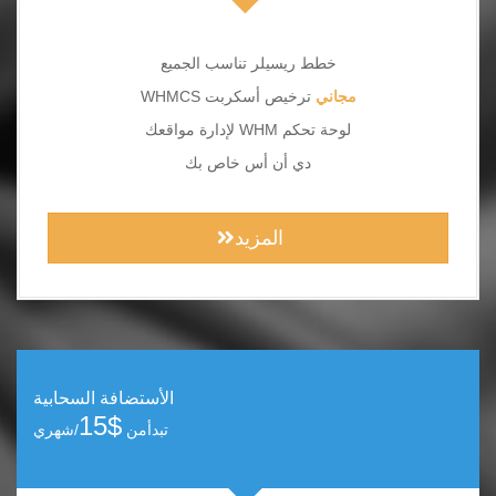
خطط ريسيلر تناسب الجميع
مجاني
ترخيص أسكربت WHMCS
لوحة تحكم WHM لإدارة مواقعك
دي أن أس خاص بك
المزيد
الأستضافة السحابية
$15
تبدأمن
/شهري