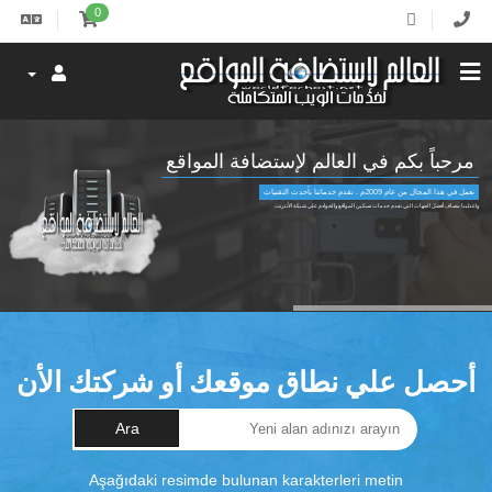
0
مرحباً بكم في العالم لإستضافة المواقع
نعمل في هذا المجال من عام 2009م . نقدم خدماتنا بأحدث التقنيات
واعتلينا مصاف أفضل الجهات التي تقدم خدمات تسكين المواقع والخوادم على شبكة الأنترنت
أحصل علي نطاق موقعك أو شركتك الأن
Ara
Aşağıdaki resimde bulunan karakterleri metin