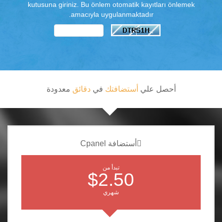
kutusuna giriniz. Bu önlem otomatik kayıtları önlemek
amacıyla uygulanmaktadır.
أحصل علي
أستضافتك
في
دقائق
معدودة
أستضافة Cpanel
-->
تبدأ من
$2.50
شهري