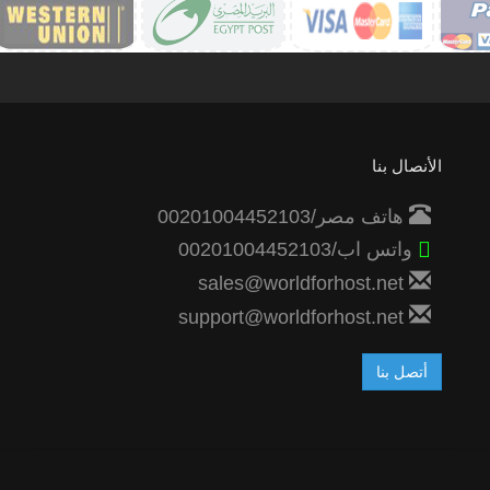
الأنصال بنا
هاتف مصر/00201004452103
واتس اب/00201004452103
sales@worldforhost.net
support@worldforhost.net
أتصل بنا