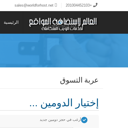
sales@worldforhost.net
+201004452103
الرئيسية
عربة التسوق
إختيار الدومين ...
أرغب في حجز دومين جديد