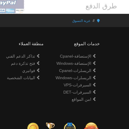
طرق الدفع
عربة التسوق
خدمات الموقع
منطقة العملاء
الإستضافة-Cpanel
تذاكر الدعم الفني
الإستضافة-Windows
فتح تذكرة دعم
الريسلرات-Cpanel
فواتيري
الريسلرات-Windows
البيانات الشخصية
السيرفرات-VPS
السيرفرات-DET
امن المواقع