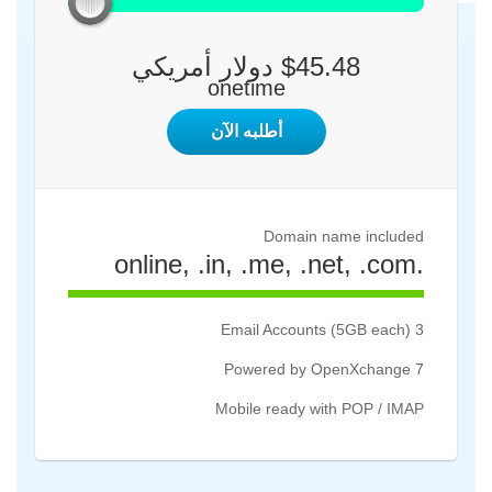
$45.48 دولار أمريكي
onetime
أطلبه الآن
Domain name included
.online, .in, .me, .net, .com
100%
Complete
3 Email Accounts (5GB each)
Powered by OpenXchange 7
Mobile ready with POP / IMAP