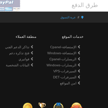
طرق الدفع
عربة التسوق
خدمات الموقع
منطقة العملاء
الإستضافة-Cpanel
تذاكر الدعم الفني
الإستضافة-Windows
فتح تذكرة دعم
الريسلرات-Cpanel
فواتيري
الريسلرات-Windows
البيانات الشخصية
السيرفرات-VPS
السيرفرات-DET
امن المواقع