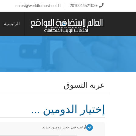
sales@worldforhost.net
+201004452103
الرئيسية
عربة التسوق
إختيار الدومين ...
أرغب في حجز دومين جديد