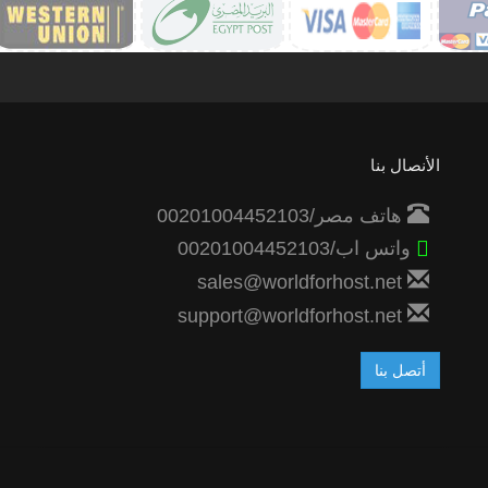
الأنصال بنا
هاتف مصر/00201004452103
واتس اب/00201004452103
sales@worldforhost.net
support@worldforhost.net
أتصل بنا