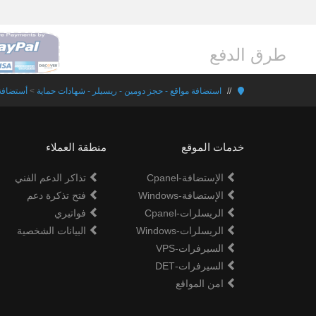
طرق الدفع
استضافة مواقع - حجز دومين - ريسيلر - شهادات حماية
>
أستضافة
خدمات الموقع
منطقة العملاء
الإستضافة-Cpanel
تذاكر الدعم الفني
الإستضافة-Windows
فتح تذكرة دعم
الريسلرات-Cpanel
فواتيري
الريسلرات-Windows
البيانات الشخصية
السيرفرات-VPS
السيرفرات-DET
امن المواقع