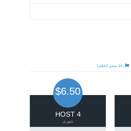
داتا سنتر إنجلترا
$6.50
HOST 4
شهري