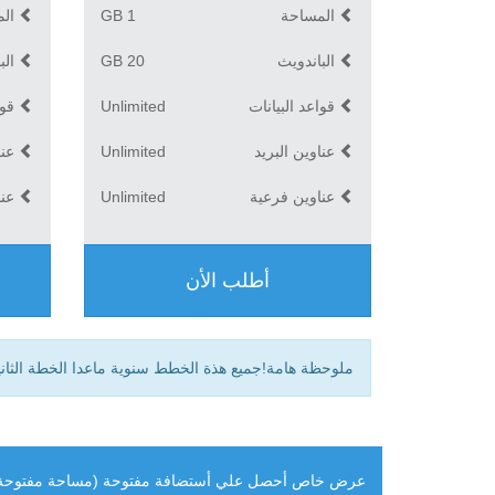
المساحة
1 GB
الم
الباندويث
20 GB
الب
قواعد البيانات
Unlimited
قوا
عناوين البريد
Unlimited
عنا
عناوين فرعية
Unlimited
عنا
أطلب الأن
ملوحظة هامة!جميع هذة الخطط سنوية ماعدا الخطة الثان
عرض خاص
أحصل علي أستضافة مفتوحة (مساحة مفتوحة + 