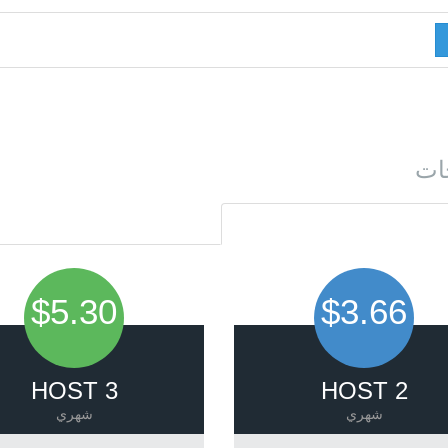
ات
$5.30
$3.66
HOST 3
HOST 2
شهري
شهري