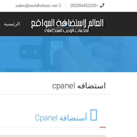
sales@worldforhost.net
+201004452103
الرئيسية
استضافه cpanel
أستضافة Cpanel