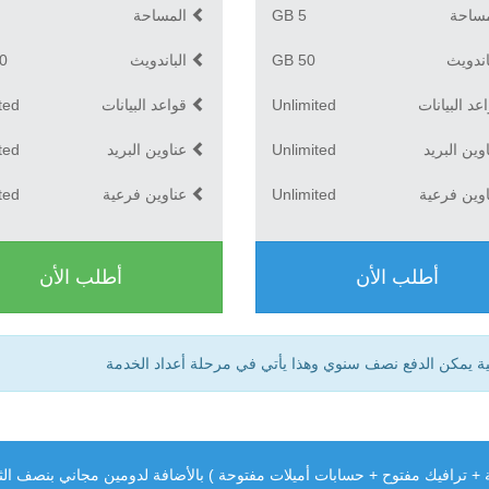
ساحة
5 GB
المساحة
اندويث
50 GB
الباندويث
GB
عد البيانات
Unlimited
قواعد البيانات
ted
وين البريد
Unlimited
عناوين البريد
ted
وين فرعية
Unlimited
عناوين فرعية
ted
أطلب الأن
أطلب الأن
ية يمكن الدفع نصف سنوي وهذا يأتي في مرحلة أعداد الخدمة
ترافيك مفتوح + حسابات أميلات مفتوحة ) بالأضافة لدومين مجاني بنصف الث