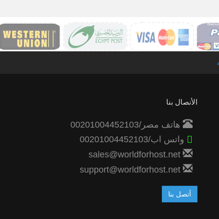
الأنصال بنا
هاتف مصر/00201004452103
واتس اب/00201004452103
sales@worldforhost.net
support@worldforhost.net
أتصل بنا